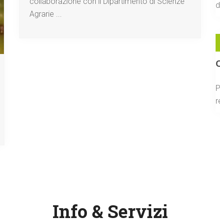
collaborazione con il Dipartimento di Scienze
d
Agrarie ...
P
r
Info & Servizi