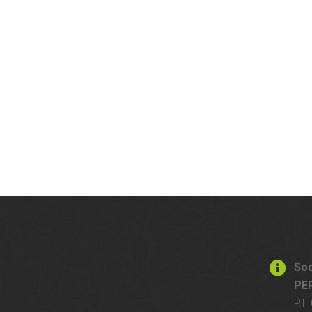
Soc
PE
P.I