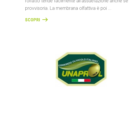
l’olfatto tende facilmente all’assuefazione anche se
provvisoria. La membrana olfattiva è poi ...
SCOPRI