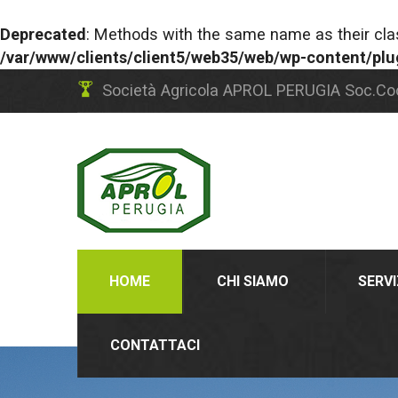
Deprecated
: Methods with the same name as their cla
/var/www/clients/client5/web35/web/wp-content/pl
Società Agricola APROL PERUGIA Soc.Co
HOME
CHI SIAMO
SERVI
CONTATTACI