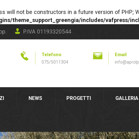
ss will not be constructors in a future version of PH
ugins/theme_support_greengia/includes/vafpress/i
op.
P.IVA 01193320544
Telefono
Email
075/5011304
info@aprolpe
ZI
NEWS
PROGETTI
GALLERIA