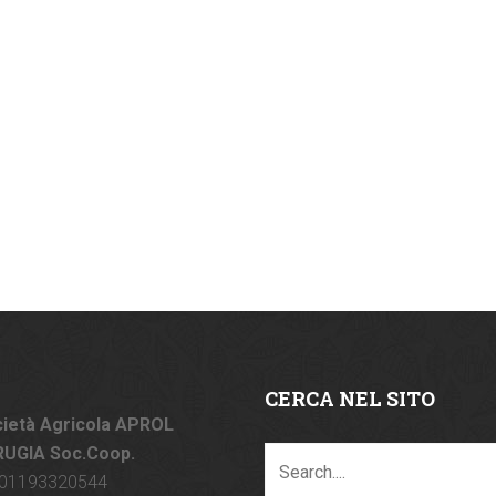
CERCA NEL SITO
ietà Agricola APROL
RUGIA Soc.Coop.
. 01193320544